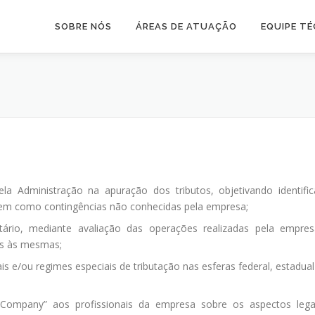
SOBRE NÓS
ÁREAS DE ATUAÇÃO
EQUIPE TÉ
a Administração na apuração dos tributos, objetivando identific
, bem como contingências não conhecidas pela empresa;
tário, mediante avaliação das operações realizadas pela empres
tes às mesmas;
is e/ou regimes especiais de tributação nas esferas federal, estadual
 Company” aos profissionais da empresa sobre os aspectos lega