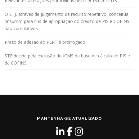
Relevantes alterações promovidas pela Lei 13.670/2018
O STJ, através de julgamento de recurso repetitivo, conceitua
“insumo” para fins de apropriação do crédito de PIS e COFINS
não cumulativos
Prazo de adesão ao PERT é prorrogado
STF decide pela exclusão do ICMS da base de cálculo do PIS e
da COFINS
MANTENHA-SE ATUALIZADO